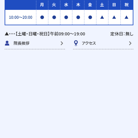
月
火
水
木
金
土
日
祝
●
●
●
●
●
▲
▲
▲
10:00〜20:00
▲・・・【土曜・日曜・祝日】午前09:00〜19:00
定休日：無し
院長挨拶
アクセス