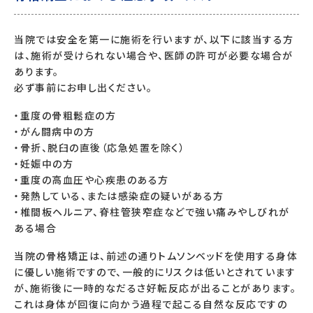
当院では安全を第一に施術を行いますが、以下に該当する方
は、施術が受けられない場合や、医師の許可が必要な場合が
あります。
必ず事前にお申し出ください。
・重度の骨粗鬆症の方
・がん闘病中の方
・骨折、脱臼の直後（応急処置を除く）
・妊娠中の方
・重度の高血圧や心疾患のある方
・発熱している、または感染症の疑いがある方
・椎間板ヘルニア、脊柱管狭窄症などで強い痛みやしびれが
ある場合
当院の骨格矯正は、前述の通りトムソンベッドを使用する身体
に優しい施術ですので、一般的にリスクは低いとされています
が、施術後に一時的なだるさ好転反応が出ることがあります。
これは身体が回復に向かう過程で起こる自然な反応ですの