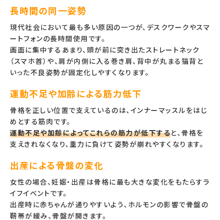
長時間の同一姿勢
現代社会において最も多い原因の一つが、デスクワークやスマ
ートフォンの長時間使用です。
画面に集中するあまり、頭が前に突き出たストレートネック
（スマホ首）や、肩が内側に入る巻き肩、背中が丸まる猫背と
いった不良姿勢が固定化しやすくなります。
運動不足や加齢による筋力低下
骨格を正しい位置で支えているのは、インナーマッスルをはじ
めとする筋肉です。
運動不足や加齢によってこれらの筋力が低下する
と、骨格を
支えきれなくなり、重力に負けて姿勢が崩れやすくなります。
出産による骨盤の変化
女性の場合、妊娠・出産は骨格に最も大きな変化をもたらすラ
イフイベントです。
出産時に赤ちゃんが通りやすいよう、ホルモンの影響で骨盤の
靭帯が緩み、骨盤が開きます。