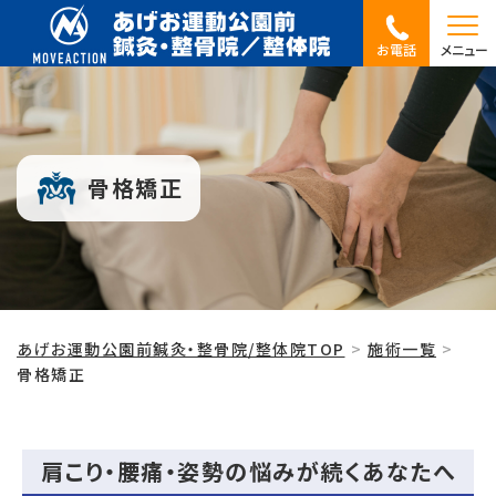
お電話
メニュー
骨格矯正
あげお運動公園前鍼灸・整骨院/整体院TOP
施術一覧
骨格矯正
肩こり・腰痛・姿勢の悩みが続くあなたへ