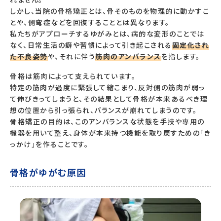
しかし、当院の骨格矯正とは、骨そのものを物理的に動かすこ
とや、側弯症などを回復することとは異なります。
私たちがアプローチするゆがみとは、病的な変形のことでは
なく、日常生活の癖や習慣によって引き起こされる
固定化され
た不良姿勢
や、それに伴う
筋肉のアンバランス
を指します。
骨格は筋肉によって支えられています。
特定の筋肉が過度に緊張して縮こまり、反対側の筋肉が弱っ
て伸びきってしまうと、その結果として骨格が本来あるべき理
想の位置から引っ張られ、バランスが崩れてしまうのです。
骨格矯正の目的は、このアンバランスな状態を手技や専用の
機器を用いて整え、身体が本来持つ機能を取り戻すための「き
っかけ」を作ることです。
骨格がゆがむ原因