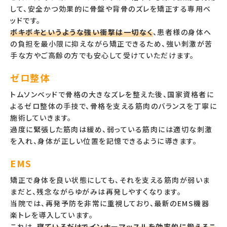
して、安全かつ効果的に骨盤や背骨のズレを矯正する専用ベ
ッドです。
ボキボキというような強い衝撃は一切なく
、患者様の身体へ
の負担を最小限に抑えながら矯正できるため、強い刺激が苦
手な方やご高齢の方でも安心して受けていただけます。
ゼロ整体
トムソンベッドで骨格の大きなズレを整えた後、国家資格者に
よるゼロ整体の手技で、骨格を支える筋肉のバランスを丁寧に
施術していきます。
過度に緊張した筋肉は緩め、弱っている筋肉には適切な刺激
を入れ、身体が正しい位置を記憶できるように導きます。
EMS
矯正で身体を良い状態にしても、それを支える筋肉が弱いま
まだと、残念ながらゆがみは再発しやすくなります。
当院では、再発予防を非常に重視しており、最新のEMS機器
楽トレを導入しています。
これは、
寝ているだけでインナーマッスルを効率的に鍛えるこ