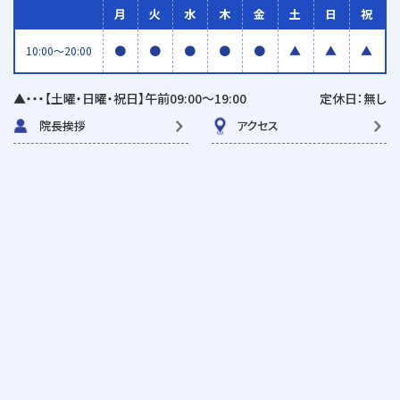
月
火
水
木
金
土
日
祝
●
●
●
●
●
▲
▲
▲
10:00〜20:00
▲・・・【土曜・日曜・祝日】午前09:00〜19:00
定休日：無し
院長挨拶
アクセス