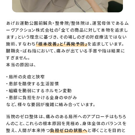
あげお運動公園前鍼灸・整骨院/整体院は、運営母体であるム
ーヴアクション株式会社の「全ての商品に対して本物を追求し
ます」という理念に基づき、その場しのぎの対症療法ではない
施術、すなわち
「根本改善」と「再発予防」
を追求しています。
腱鞘炎・ばね指において、痛みが出ている手首や指は結果に
すぎません。
本当の原因は、
・局所の炎症と狭窄
・患部を酷使する生活習慣
・組織を脆弱にするホルモン変動
・患部に負担をかける全身のゆがみ
など、様々な要因が複雑に絡み合っています。
当院のゼロ整体は、痛みのある局所へのアプローチはもちろ
んのこと、これらの根本原因を見極め、身体全体のバランスを
整え、人間が本来持つ
負担ゼロの状態へ
と導くことを目的と