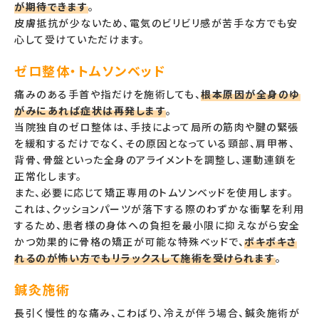
が期待できます
。
皮膚抵抗が少ないため、電気のビリビリ感が苦手な方でも安
心して受けていただけます。
ゼロ整体・トムソンベッド
痛みのある手首や指だけを施術しても、
根本原因が全身のゆ
がみにあれば症状は再発します
。
当院独自のゼロ整体は、手技によって局所の筋肉や腱の緊張
を緩和するだけでなく、その原因となっている頸部、肩甲帯、
背骨、骨盤といった全身のアライメントを調整し、運動連鎖を
正常化します。
また、必要に応じて矯正専用のトムソンベッドを使用します。
これは、クッションパーツが落下する際のわずかな衝撃を利用
するため、患者様の身体への負担を最小限に抑えながら安全
かつ効果的に骨格の矯正が可能な特殊ベッドで、
ボキボキさ
れるのが怖い方でもリラックスして施術を受けられます
。
鍼灸施術
長引く慢性的な痛み、こわばり、冷えが伴う場合、鍼灸施術が