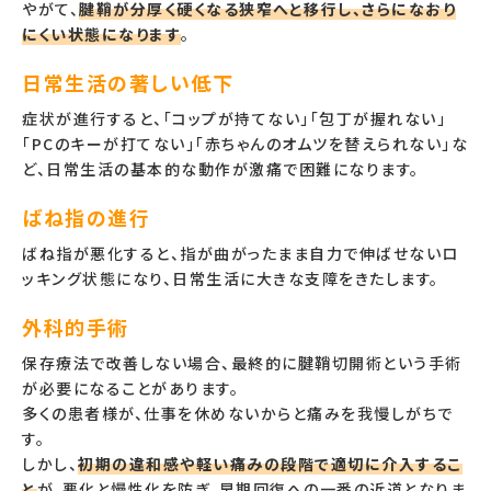
やがて、
腱鞘が分厚く硬くなる狭窄へと移行し、さらになおり
にくい状態になります
。
日常生活の著しい低下
症状が進行すると、「コップが持てない」「包丁が握れない」
「PCのキーが打てない」「赤ちゃんのオムツを替えられない」な
ど、日常生活の基本的な動作が激痛で困難になります。
ばね指の進行
ばね指が悪化すると、指が曲がったまま自力で伸ばせないロ
ッキング状態になり、日常生活に大きな支障をきたします。
外科的手術
保存療法で改善しない場合、最終的に腱鞘切開術という手術
が必要になることがあります。
多くの患者様が、仕事を休めないからと痛みを我慢しがちで
す。
しかし、
初期の違和感や軽い痛みの段階で適切に介入するこ
と
が、悪化と慢性化を防ぎ、早期回復への一番の近道となりま