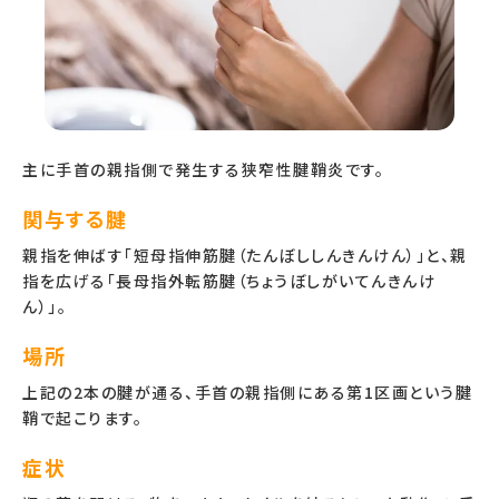
主に手首の親指側で発生する狭窄性腱鞘炎です。
関与する腱
親指を伸ばす「短母指伸筋腱（たんぼししんきんけん）」と、親
指を広げる「長母指外転筋腱（ちょうぼしがいてんきんけ
ん）」。
場所
上記の2本の腱が通る、手首の親指側にある第1区画という腱
鞘で起こります。
症状