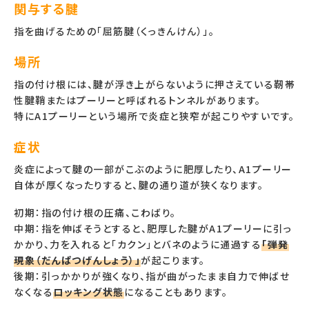
関与する腱
指を曲げるための「屈筋腱（くっきんけん）」。
場所
指の付け根には、腱が浮き上がらないように押さえている靭帯
性腱鞘またはプーリーと呼ばれるトンネルがあります。
特にA1プーリーという場所で炎症と狭窄が起こりやすいです。
症状
炎症によって腱の一部がこぶのように肥厚したり、A1プーリー
自体が厚くなったりすると、腱の通り道が狭くなります。
初期：指の付け根の圧痛、こわばり。
中期：指を伸ばそうとすると、肥厚した腱がA1プーリーに引っ
かかり、力を入れると「カクン」とバネのように通過する
「弾発
現象（だんぱつげんしょう）」
が起こります。
後期：引っかかりが強くなり、指が曲がったまま自力で伸ばせ
なくなる
ロッキング状態
になることもあります。