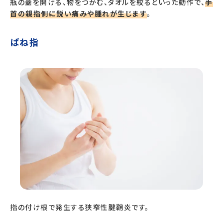
瓶の蓋を開ける、物をつかむ、タオルを絞るといった動作で、
手
首の親指側に鋭い痛みや腫れが生じます
。
ばね指
指の付け根で発生する狭窄性腱鞘炎です。