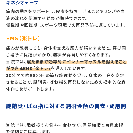
キネシオテープ
筋肉の動きをサポートし、皮膚を持ち上げることでリンパや血
液の流れを促進する効果が期待できます。
慢性期や回復期、スポーツ現場での再発予防に適しています。
EMS（楽トレ）
痛みが改善しても、身体を支える筋力が弱いままだと、再び同
じ場所に負担がかかり、症状が再発しやすくなります。
当院では、
寝たままで効率的にインナーマッスルを鍛えること
ができるEMS「楽トレ」
を導入しています。
30分間で約9000回の筋収縮運動を促し、身体の土台を安定
させることで、腱鞘炎・ばね指を再発しないための根本的な身
体作りをサポートします。
腱鞘炎・ばね指に対する施術金額の目安・費用例
当院では、患者様のお悩みに合わせて、保険施術と自費施術
を適切にご提案します。