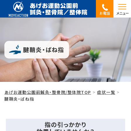
お電話
メニュー
腱鞘炎・ばね指
あげお運動公園前鍼灸・整骨院/整体院TOP
症状一覧
腱鞘炎・ばね指
指の引っかかり