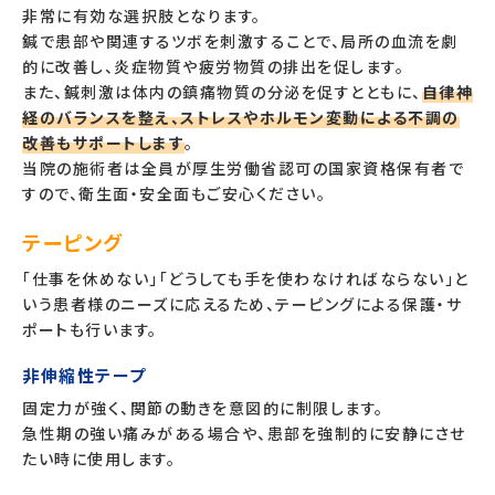
非常に有効な選択肢となります。
鍼で患部や関連するツボを刺激することで、局所の血流を劇
的に改善し、炎症物質や疲労物質の排出を促します。
また、鍼刺激は体内の鎮痛物質の分泌を促すとともに、
自律神
経のバランスを整え、ストレスやホルモン変動による不調の
改善もサポートします
。
当院の施術者は全員が厚生労働省認可の国家資格保有者で
すので、衛生面・安全面もご安心ください。
テーピング
「仕事を休めない」「どうしても手を使わなければならない」と
いう患者様のニーズに応えるため、テーピングによる保護・サ
ポートも行います。
非伸縮性テープ
固定力が強く、関節の動きを意図的に制限します。
急性期の強い痛みがある場合や、患部を強制的に安静にさせ
たい時に使用します。