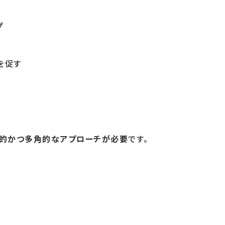
プ
を促す
的かつ多角的なアプローチが必要
です。