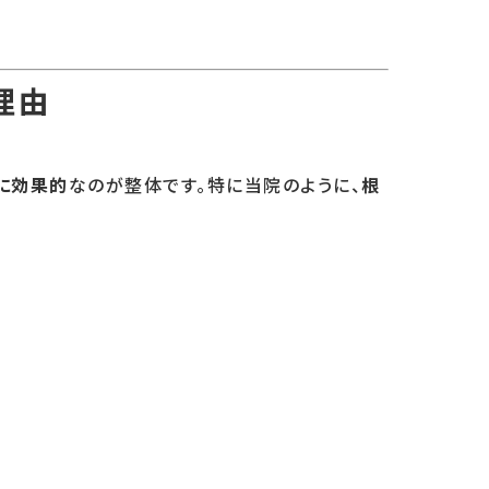
理由
に効果的
なのが整体です。特に当院のように、
根