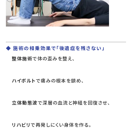
◆ 施術の相乗効果で「後遺症を残さない」
整体施術
で体の歪みを整え、
ハイボルト
で痛みの根本を鎮め、
立体動態波
で深層の血流と神経を回復させ、
リハビリ
で再発しにくい身体を作る。