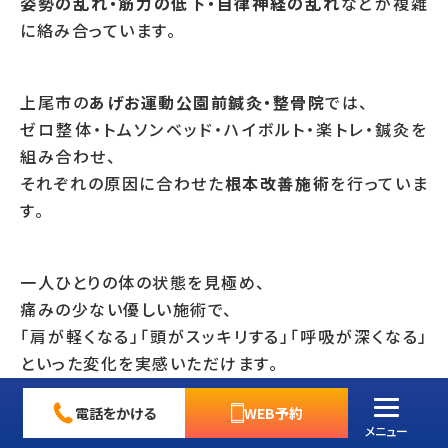
姿勢の乱れ・筋力の低下・自律神経の乱れ
などが複雑
に絡み合っています。
上尾市の
あげお運動公園前鍼灸・整骨院
では、
ゼロ整体・トムソンベッド・ハイボルト・楽トレ・鍼灸を
組み合わせ、
それぞれの原因に合わせた
根本改善施術
を行っていま
す。
一人ひとりの体の状態を見極め、
痛みの少ない優しい施術で、
「肩が軽くなる」「頭がスッキリする」「呼吸が深くなる」
といった変化を実感いただけます。
電話をかける
WEB予約
メニュー
慢性的な肩こりでお悩みの方、