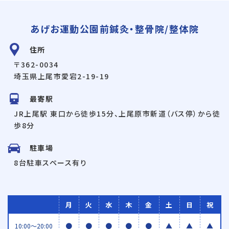
あげお運動公園前鍼灸・整骨院/整体院
住所
〒362-0034
埼玉県上尾市愛宕2-19-19
最寄駅
JR上尾駅 東口から徒歩15分、上尾原市新道（バス停）から徒
歩8分
駐車場
8台駐車スペース有り
月
火
水
木
金
土
日
祝
●
●
●
●
●
▲
▲
▲
10:00〜20:00