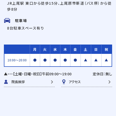
JR上尾駅 東口から徒歩15分、上尾原市新道（バス停）から徒
歩8分
駐車場
8台駐車スペース有り
月
火
水
木
金
土
日
祝
●
●
●
●
●
▲
▲
▲
10:00〜20:00
▲・・・【土曜・日曜・祝日】午前09:00〜19:00
定休日：無し
院長挨拶
アクセス