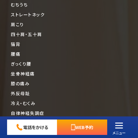
むちうち
ストレートネック
肩こり
四十肩・五十肩
猫背
腰痛
ぎっくり腰
坐骨神経痛
膝の痛み
外反母趾
冷え・むくみ
自律神経失調症
更年期障害
電話をかける
WEB予約
骨折・脱臼
メニュー