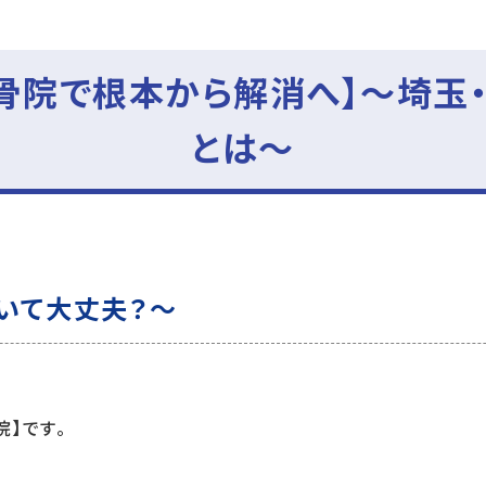
整骨院で根本から解消へ】～埼玉
とは～
いて大丈夫？～
】です。