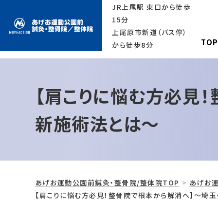
JR上尾駅 東口から徒歩
15分
上尾原市新道（バス停）
TO
から徒歩8分
【肩こりに悩む方必見
新施術法とは～
あげお運動公園前鍼灸・整骨院/整体院TOP
あげお運
【肩こりに悩む方必見！整骨院で根本から解消へ】～埼