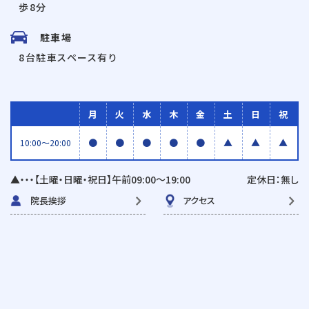
歩8分
駐車場
8台駐車スペース有り
月
火
水
木
金
土
日
祝
●
●
●
●
●
▲
▲
▲
10:00〜20:00
▲・・・【土曜・日曜・祝日】午前09:00〜19:00
定休日：無し
院長挨拶
アクセス