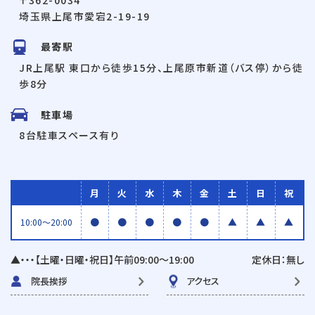
埼玉県上尾市愛宕2-19-19
最寄駅
JR上尾駅 東口から徒歩15分、上尾原市新道（バス停）から徒
歩8分
駐車場
8台駐車スペース有り
月
火
水
木
金
土
日
祝
●
●
●
●
●
▲
▲
▲
10:00〜20:00
▲・・・【土曜・日曜・祝日】午前09:00〜19:00
定休日：無し
院長挨拶
アクセス