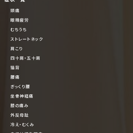
頭痛
眼精疲労
むちうち
ストレートネック
肩こり
四十肩・五十肩
猫背
腰痛
ぎっくり腰
坐骨神経痛
膝の痛み
外反母趾
冷え・むくみ