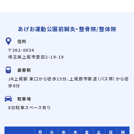
あげお運動公園前鍼灸・整骨院/整体院
住所
〒362-0034
埼玉県上尾市愛宕2-19-19
最寄駅
JR上尾駅 東口から徒歩15分、上尾原市新道（バス停）から徒
歩8分
駐車場
8台駐車スペース有り
月
火
水
木
金
土
日
祝