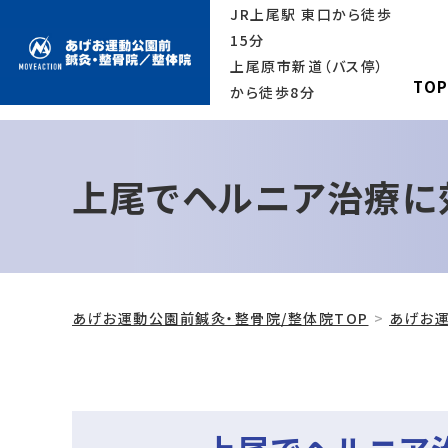
JR上尾駅 東口から徒歩
15分
上尾原市新道（バス停）
TO
から徒歩8分
上尾でヘルニア治療に
あげお運動公園前鍼灸・整骨院/整体院TOP
あげお運