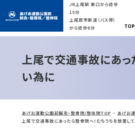
JR上尾駅 東口から徒歩
15分
上尾原市新道（バス停）
TO
から徒歩8分
上尾で交通事故にあっ
い為に
あげお運動公園前鍼灸・整骨院/整体院TOP
あげお運
上尾で交通事故にあったら整骨院へ！むちうちを放置し