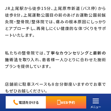
JR上尾駅から徒歩15分、上尾原市新道（バス停）から
徒歩8分。上尾運動公園目の前のあげお運動公園前鍼
灸院・整骨院/整体院では、痛みの根本原因にしっかり
とアプローチし、再発しにくい健康的な体づくりをサポ
ートいたします。
私たちの整骨院では、
丁寧なカウンセリング
と
最新の
施術法
を取り入れ、患者様一人ひとりに合わせた施術
プランを提供しています。
店舗前に駐車スペースも８台分御座いますのでお車で
もぜひお越しください。
電話をかける
WEB予約
メニュー
お身体の不調でお困りの方は、ぜひ一度当院にお越し