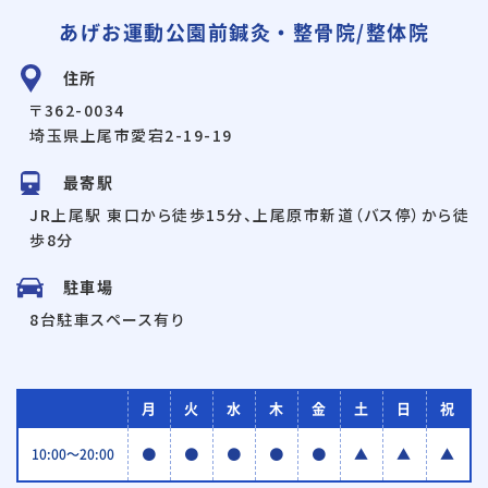
あげお運動公園前鍼灸・整骨院/整体院
住所
〒362-0034
埼玉県上尾市愛宕2-19-19
最寄駅
JR上尾駅 東口から徒歩15分、上尾原市新道（バス停）から徒
歩8分
駐車場
8台駐車スペース有り
月
火
水
木
金
土
日
祝
●
●
●
●
●
▲
▲
▲
10:00〜20:00