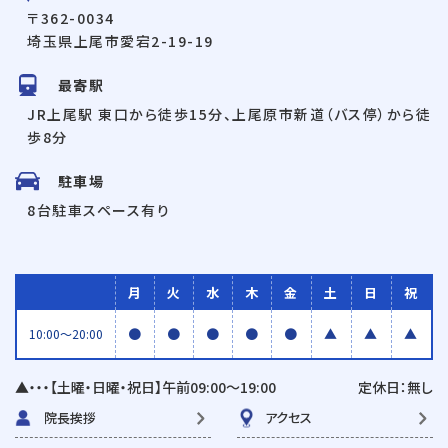
〒362-0034
埼玉県上尾市愛宕2-19-19
最寄駅
JR上尾駅 東口から徒歩15分、上尾原市新道（バス停）から徒
歩8分
駐車場
8台駐車スペース有り
月
火
水
木
金
土
日
祝
●
●
●
●
●
▲
▲
▲
10:00〜20:00
▲・・・【土曜・日曜・祝日】午前09:00〜19:00
定休日：無し
院長挨拶
アクセス