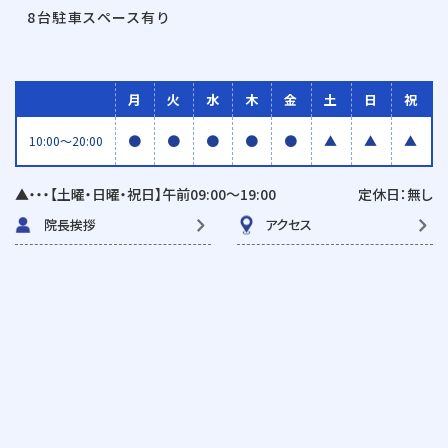
8台駐車スペース有り
月
火
水
木
金
土
日
祝
●
●
●
●
●
▲
▲
▲
10:00〜20:00
▲・・・【土曜・日曜・祝日】午前09:00〜19:00
定休日：無し
院長挨拶
アクセス