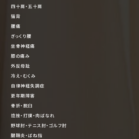
四十肩・五十肩
猫背
腰痛
ぎっくり腰
坐骨神経痛
膝の痛み
外反母趾
冷え・むくみ
自律神経失調症
更年期障害
骨折・脱臼
捻挫・打撲・肉ばなれ
野球肘・テニス肘・ゴルフ肘
腱鞘炎・ばね指