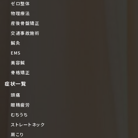
ゼロ整体
物理療法
産後骨盤矯正
交通事故施術
鍼灸
EMS
美容鍼
骨格矯正
症状一覧
頭痛
眼精疲労
むちうち
ストレートネック
肩こり