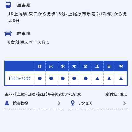
最寄駅
JR上尾駅 東口から徒歩15分、上尾原市新道（バス停）から徒
歩8分
駐車場
8台駐車スペース有り
月
火
水
木
金
土
日
祝
●
●
●
●
●
▲
▲
▲
10:00〜20:00
▲・・・【土曜・日曜・祝日】午前09:00〜19:00
定休日：無し
院長挨拶
アクセス