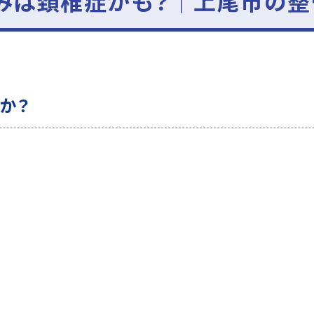
みは頚椎症かも？｜上尾市の
か？