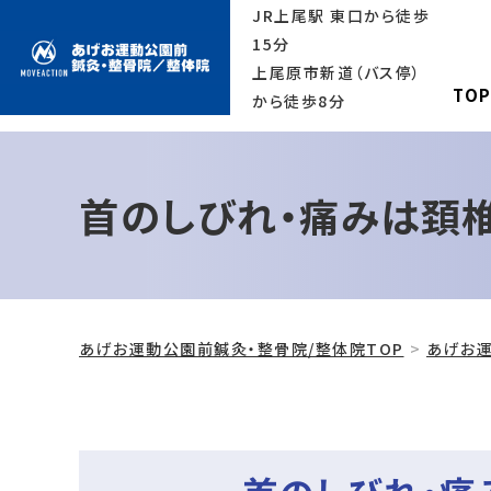
JR上尾駅 東口から徒歩
15分
上尾原市新道（バス停）
TO
から徒歩8分
首のしびれ・痛みは頚
あげお運動公園前鍼灸・整骨院/整体院TOP
あげお運