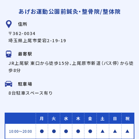
あげお運動公園前鍼灸・整骨院/整体院
住所
〒362-0034
埼玉県上尾市愛宕2-19-19
最寄駅
JR上尾駅 東口から徒歩15分、上尾原市新道（バス停）から徒
歩8分
駐車場
8台駐車スペース有り
月
火
水
木
金
土
日
祝
●
●
●
●
●
▲
▲
▲
10:00〜20:00