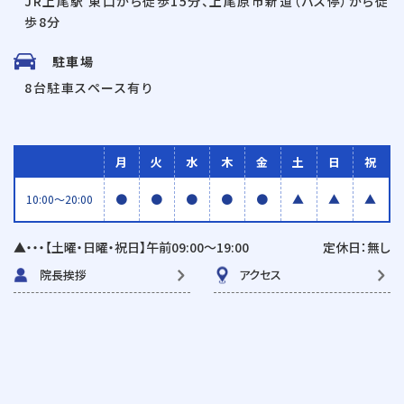
JR上尾駅 東口から徒歩15分、上尾原市新道（バス停）から徒
歩8分
駐車場
8台駐車スペース有り
月
火
水
木
金
土
日
祝
●
●
●
●
●
▲
▲
▲
10:00〜20:00
▲・・・【土曜・日曜・祝日】午前09:00〜19:00
定休日：無し
院長挨拶
アクセス