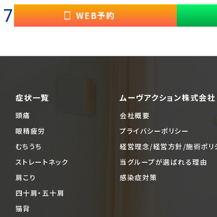
17
WEB予約
症状一覧
ムーヴアクション株式会社
頭痛
会社概要
眼精疲労
プライバシーポリシー
むちうち
経営理念/経営方針/施術ポリ
ストレートネック
当グループが選ばれる理由
肩こり
感染症対策
四十肩・五十肩
猫背