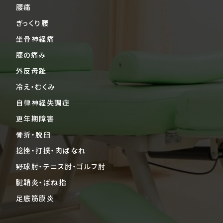
腰痛
ぎっくり腰
坐骨神経痛
膝の痛み
外反母趾
冷え・むくみ
自律神経失調症
更年期障害
骨折・脱臼
捻挫・打撲・肉ばなれ
野球肘・テニス肘・ゴルフ肘
腱鞘炎・ばね指
足底筋膜炎