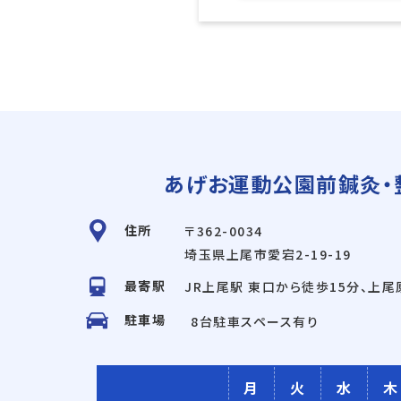
あげお運動公園前鍼灸・
住所
〒362-0034
埼玉県上尾市愛宕2-19-19
最寄駅
JR上尾駅 東口から徒歩15分、上
駐車場
8台駐車スペース有り
月
火
水
木