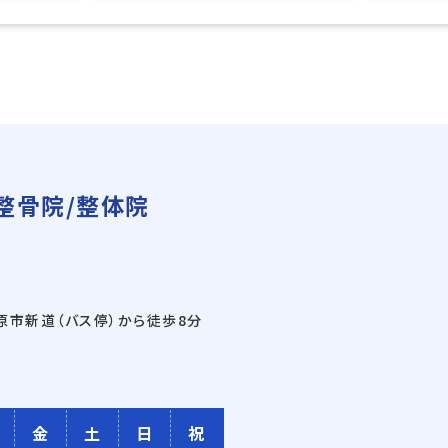
整骨院/整体院
尾原市新道（バス停）から徒歩8分
金
土
日
祝