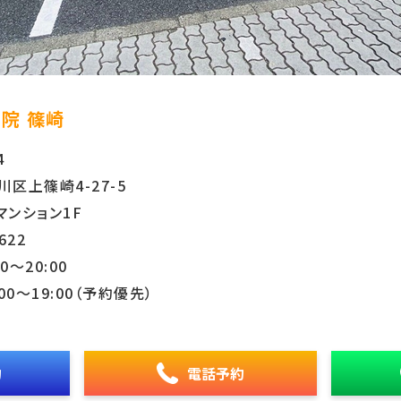
院 篠崎
4
区上篠崎4-27-5
マンション1F
622
0〜20:00
00〜19:00（予約優先）
約
電話予約