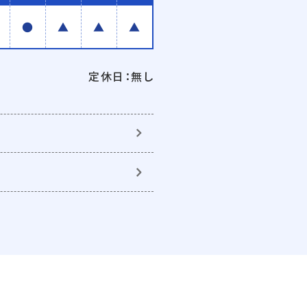
●
▲
▲
▲
定休日：無し